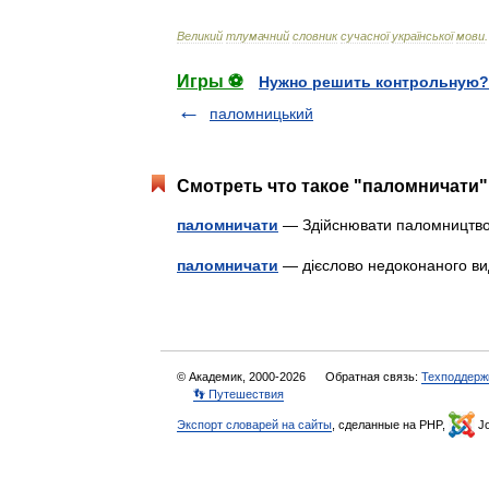
Великий
тлумачний
словник
сучасної
української
мови
.
Игры ⚽
Нужно решить контрольную?
паломницький
Смотреть что такое "паломничати"
паломничати
— Здійснювати паломницт
паломничати
— дієслово недоконаного 
© Академик, 2000-2026
Обратная связь:
Техподдерж
👣 Путешествия
Экспорт словарей на сайты
, сделанные на PHP,
Jo