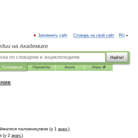
Запомнить сайт
Словарь на свой сайт
RU
едии на Академике
Найти!
Толкования
Переводы
Книги
Игры ⚽
вник
айматися
паломництвом
(
у
1
знач
.
)
.
в
і (
у
2
знач
.
).