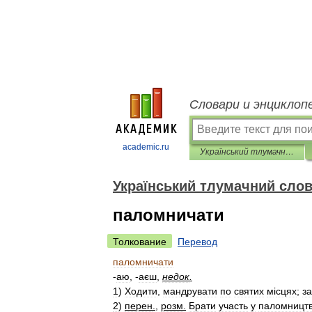
Словари и энциклоп
academic.ru
Український тлумачний словник
Український тлумачний сло
паломничати
Толкование
Перевод
паломничати
-
аю
, -
аєш
,
недок
.
1
)
Ходити
,
мандрувати
по
святих
м
і
сцях
;
з
2
)
перен
.
,
розм
.
Брати
участь
у
паломницт