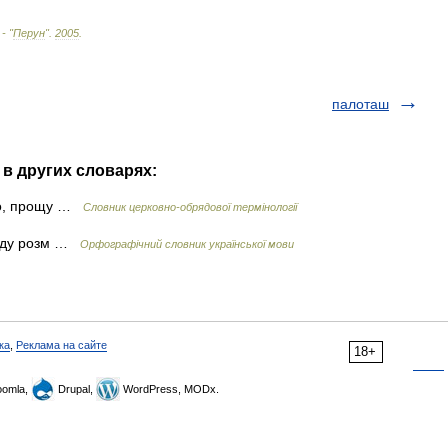
 - "
Перун
"
.
2005
.
палоташ
 в других словарях:
во, прощу …
Словник церковно-обрядової термінології
виду розм …
Орфографічний словник української мови
ка
,
Реклама на сайте
18+
omla,
Drupal,
WordPress, MODx.